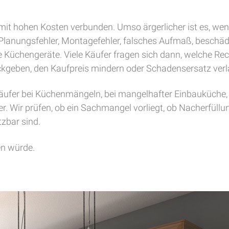
it hohen Kosten verbunden. Umso ärgerlicher ist es, wenn
Planungsfehler, Montagefehler, falsches Aufmaß, beschädi
te Küchengeräte. Viele Käufer fragen sich dann, welche Re
ckgeben, den Kaufpreis mindern oder Schadensersatz ver
äufer bei Küchenmängeln, bei mangelhafter Einbauküche,
. Wir prüfen, ob ein Sachmangel vorliegt, ob Nacherfüllun
zbar sind.
hen würde.