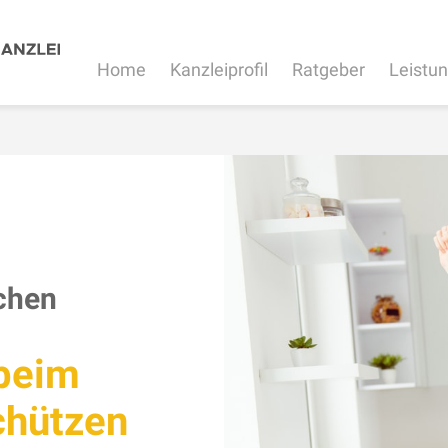
Home
Kanzleiprofil
Ratgeber
Leistu
chen
beim
chützen